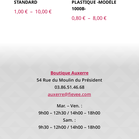
STANDARD
PLASTIQUE -MODÈLE
1000B-
Plage
1,00
€
–
10,00
€
Plage
0,80
€
–
8,00
€
de
de
prix :
prix :
1,00 €
0,80 €
à
à
10,00 €
8,00 €
Boutique Auxerre
54 Rue du Moulin du Président
03.86.51.46.68
auxerre@fievee.com
Mar. – Ven. :
9h00 – 12h30 / 14h00 – 18h00
Sam. :
9h30 – 12h00 / 14h00 – 18h00