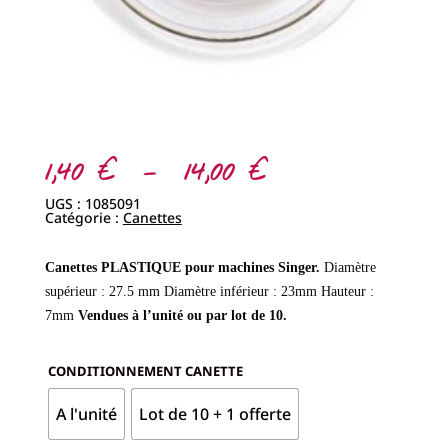
Plage
1,40
€
–
14,00
€
de
prix :
UGS :
1085091
1,40 €
Catégorie :
Canettes
à
14,00 €
Canettes PLASTIQUE pour machines Singer.
Diamètre
supérieur : 27.5 mm
Diamètre inférieur : 23mm
Hauteur :
7mm
Vendues à l’unité ou par lot de 10.
CONDITIONNEMENT CANETTE
A l'unité
Lot de 10 + 1 offerte