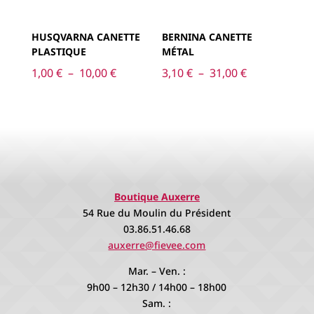
HUSQVARNA CANETTE
BERNINA CANETTE
PLASTIQUE
MÉTAL
Plage
Plage
1,00
€
–
10,00
€
3,10
€
–
31,00
€
de
de
prix :
prix :
1,00 €
3,10 €
à
à
10,00 €
31,00 €
Boutique Auxerre
54 Rue du Moulin du Président
03.86.51.46.68
auxerre@fievee.com
Mar. – Ven. :
9h00 – 12h30 / 14h00 – 18h00
Sam. :