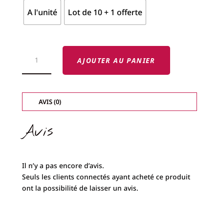
A l'unité
Lot de 10 + 1 offerte
QUANTITÉ
DE
AJOUTER AU PANIER
CANETTE
MÉTAL
-
SINGER
/
RICCAR
AVIS (0)
/
BERNINA
/
BROTHER-
Avis
Il n’y a pas encore d’avis.
Seuls les clients connectés ayant acheté ce produit
ont la possibilité de laisser un avis.