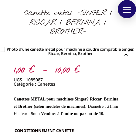
Canette métal -SINGER /
RICCAR / BERNINA /
BROTHER-
Plage
1,00
€
–
10,00
€
de
prix :
UGS :
1085087
1,00 €
Catégorie :
Canettes
à
10,00 €
Canettes METAL pour machines Singer? Riccar, Bernina
et Brother (selon modèles de machines).
Diamètre : 21mm
Hauteur : 9mm
Vendues à l’unité ou par lot de 10.
CONDITIONNEMENT CANETTE