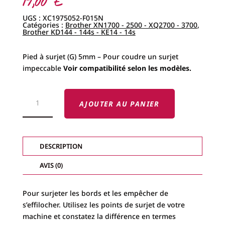
17,00
€
UGS :
XC1975052-F015N
Catégories :
Brother XN1700 - 2500 - XQ2700 - 3700
,
Brother KD144 - 144s - KE14 - 14s
Pied à surjet (G) 5mm – Pour coudre un surjet
impeccable
Voir compatibilité selon les modèles
.
QUANTITÉ
DE
AJOUTER AU PANIER
PIED
À
SURJET
BROTHER
DESCRIPTION
AVIS (0)
Pour surjeter les bords et les empêcher de
s’effilocher. Utilisez les points de surjet de votre
machine et constatez la différence en termes