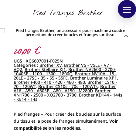
Pied franges Brother
20,00
€
UGS :
XG6607001-F025N
Catégories :
Brother XV
,
Brother V5 - V5LE - V7 -
VQ2
,
Brother Stellaire XJ1
,
Brother NV2600 - 2700-
1040SE - 1100 - 1300 - 1800Q
,
Brother NV10A - 15 -
20LE - 27SE - 35 - 55 - 55FE
,
Brother Luminaire XP1
,
Brother F400 - 410 - 420 - 460 - 480
,
Brother CS10 -
70 - 120WT
,
Brother CS10s - 70s - 120WTs
,
Brother
A16 - A50 - A60SE - A80 - A150 - M280D
,
Brother
XN1700 - 2500 - XQ2700 - 3700
,
Brother KD144 - 144s
- KE14 - 14s
Pied franges – Pour créer des boucles sur la surface
du tissu et la pose de franges simultanément.
Voir
compatibilité selon les modèles
.