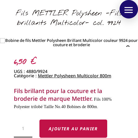
Fils METTLER Polysheen -Fils
brillants Multicolor- col. 9924
6,50
€
UGS :
4880/9924
Catégorie :
Mettler Polysheen Multicolor 800m
Fils brillant pour la couture et la
broderie de marque Mettler.
Fils 100%
Polyester trilobé
Taille No.40
Bobines de 800m.
QUANTITÉ
DE
AJOUTER AU PANIER
FILS
METTLER