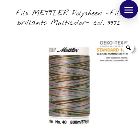
Fils METTLER Polysheen -Fils
brillants Multicolor- col. 9972