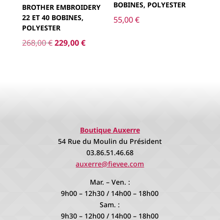
BOBINES, POLYESTER
BROTHER EMBROIDERY
22 ET 40 BOBINES,
55,00
€
POLYESTER
Le
Le
268,00
€
229,00
€
prix
prix
initial
actuel
était :
est :
268,00 €.
229,00 €.
Boutique Auxerre
54 Rue du Moulin du Président
03.86.51.46.68
auxerre@fievee.com
Mar. – Ven. :
9h00 – 12h30 / 14h00 – 18h00
Sam. :
9h30 – 12h00 / 14h00 – 18h00