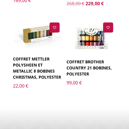
169,00
€
Le
Le
268,00
€
229,00
€
prix
prix
initial
actuel
était :
est :
268,00 €.
229,00 €.
COFFRET METTLER
COFFRET BROTHER
POLYSHEEN ET
COUNTRY 21 BOBINES,
METALLIC 8 BOBINES
POLYESTER
CHRISTMAS, POLYESTER
99,00
€
22,00
€