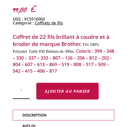
99,00
€
UGS :
XC5516002
Catégorie :
Coffrets de fils
Coffret de 22 fils brillant à coudre et à
broder de marque Brother.
Fils 100%
Coloris : 399 – 348
Polyester
Taille #50
Bobines de 300m.
– 330 – 337 – 333 – 807 – 126 – 206 – 812 – 202 –
804 – 607 – 613 – 869 – 519 – 808 – 517 – 509 –
542 – 415 – 406 – 817
QUANTITÉ
DE
AJOUTER AU PANIER
COFFRET
BROTHER
EMBROIDERY
22
BOBINES,
POLYESTER
DESCRIPTION
AVIS (0)