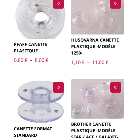
HUSQVARNA CANETTE
PFAFF CANETTE
PLASTIQUE -MODÈLE
PLASTIQUE
1250-
Plage
0,80
€
–
8,00
€
Plage
1,10
€
–
11,00
€
de
de
prix :
prix :
0,80 €
1,10 €
à
à
8,00 €
11,00 €
BROTHER CANETTE
CANETTE FORMAT
PLASTIQUE -MODÈLE
STANDARD
STAR / ACE / GALAXIE-