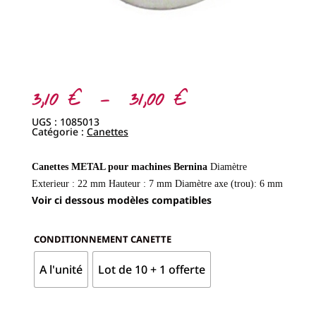
Plage
3,10
€
–
31,00
€
de
prix :
UGS :
1085013
3,10 €
Catégorie :
Canettes
à
31,00 €
Canettes METAL pour machines Bernina
Diamètre
Exterieur : 22 mm
Hauteur : 7 mm
Diamètre axe (trou): 6 mm
Voir ci dessous modèles compatibles
CONDITIONNEMENT CANETTE
A l'unité
Lot de 10 + 1 offerte