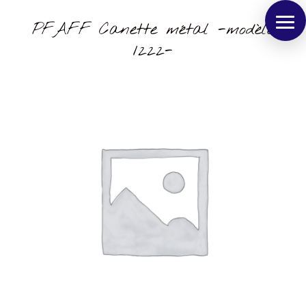
PFAFF Canette métal -modèle
1222-