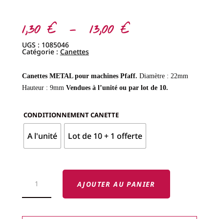
Plage
1,30
€
–
13,00
€
de
prix :
UGS :
1085046
1,30 €
Catégorie :
Canettes
à
13,00 €
Canettes METAL pour machines Pfaff.
Diamètre : 22mm
Hauteur : 9mm
Vendues à l’unité ou par lot de 10.
CONDITIONNEMENT CANETTE
A l'unité
Lot de 10 + 1 offerte
QUANTITÉ
DE
AJOUTER AU PANIER
PFAFF
CANETTE
MÉTAL
-
MODÈLE