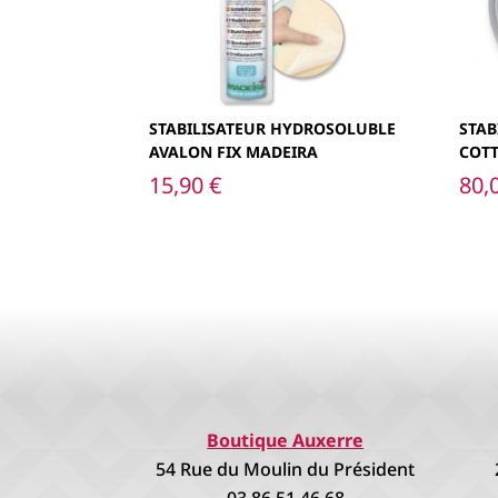
STABILISATEUR HYDROSOLUBLE
STAB
AVALON FIX MADEIRA
COT
15,90
€
80,
Boutique Auxerre
54 Rue du Moulin du Président
03.86.51.46.68