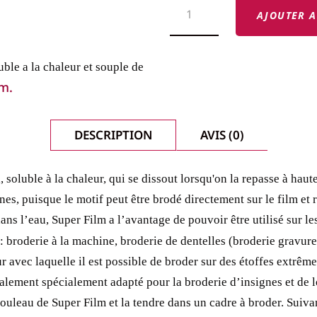
DE
AJOUTER A
STABILISATEUR
À
DÉCOUPER
SUPER
uble a la chaleur et souple de
FILM
 m.
MADEIRA
DESCRIPTION
AVIS (0)
, soluble à la chaleur, qui se dissout lorsqu'on la repasse à hau
es, puisque le motif peut être brodé directement sur le film et r
ns l’eau, Super Film a l’avantage de pouvoir être utilisé sur les
: broderie à la machine, broderie de dentelles (broderie gravure)
ur avec laquelle il est possible de broder sur des étoffes extrêm
alement spécialement adapté pour la broderie d’insignes et de l
ouleau de Super Film et la tendre dans un cadre à broder.
Suivan