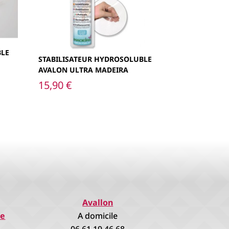
BLE
STABILISATEUR HYDROSOLUBLE
AVALON ULTRA MADEIRA
15,90
€
Avallon
re
A domicile
06.61.19.46.68