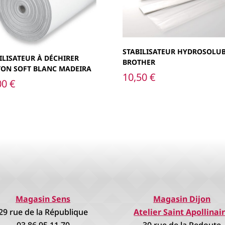
STABILISATEUR HYDROSOLU
ILISATEUR À DÉCHIRER
BROTHER
TON SOFT BLANC MADEIRA
10,50
€
00
€
Magasin Sens
Magasin Dijon
29 rue de la République
Atelier Saint Apollinai
03.86.95.11.70
30 rue de la Redoute