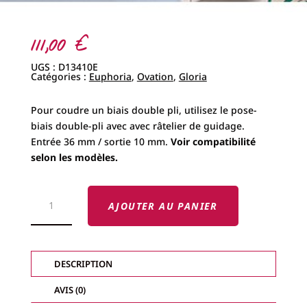
111,00
€
UGS :
D13410E
Catégories :
Euphoria
,
Ovation
,
Gloria
Pour coudre un biais double pli, utilisez le pose-
biais double-pli avec avec râtelier de guidage.
Entrée 36 mm / sortie 10 mm.
Voir compatibilité
selon les modèles.
QUANTITÉ
DE
AJOUTER AU PANIER
POSE-
BIAIS
DOUBLE-
PLI
AVEC
RÂTELIER
DESCRIPTION
DE
GUIDAGE
BABY
AVIS (0)
LOCK
10MM