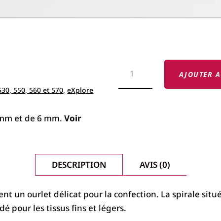
QUANTITÉ
DE
AJOUTER A
PIED
POUR
30, 550, 560 et 570
,
eXplore
OURLET
ROULÉ
4
4 mm et de 6 mm.
Voir
ET
6
MM
ELNA
DESCRIPTION
AVIS (0)
nt un ourlet délicat pour la confection. La spirale situé
 pour les tissus fins et légers.