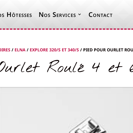
s Hôtesses
Nos Services
Contact
OIRES
/
ELNA
/
EXPLORE 320/S ET 340/S
/ PIED POUR OURLET ROU
 Ourlet Roulé 4 et