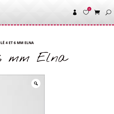


LÉ 4 ET 6 MM ELNA
 6 mm Elna