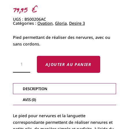
79,95
€
UGS :
B500206AC
Catégories :
Ovation
,
Gloria
,
Desire 3
Pied permettant de réaliser des nervures, avec ou
sans cordons.
QUANTITÉ
DE
AJOUTER AU PANIER
PIED
POUR
NERVURES
ET
CORDON
DE
DESCRIPTION
SERRAGE
BABY
LOCK
AVIS (0)
Le pied pour nervures et la languette
correspondante permettent de réaliser nervures et
petits plis, de manière simple et parfaite, à l'aide du