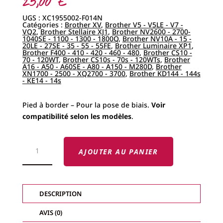
25,00
€
UGS :
XC1955002-F014N
Catégories :
Brother XV
,
Brother V5 - V5LE - V7 -
VQ2
,
Brother Stellaire XJ1
,
Brother NV2600 - 2700-
1040SE - 1100 - 1300 - 1800Q
,
Brother NV10A - 15 -
20LE - 27SE - 35 - 55 - 55FE
,
Brother Luminaire XP1
,
Brother F400 - 410 - 420 - 460 - 480
,
Brother CS10 -
70 - 120WT
,
Brother CS10s - 70s - 120WTs
,
Brother
A16 - A50 - A60SE - A80 - A150 - M280D
,
Brother
XN1700 - 2500 - XQ2700 - 3700
,
Brother KD144 - 144s
- KE14 - 14s
Pied à border – Pour la pose de biais.
Voir
compatibilité selon les modèles
.
QUANTITÉ
DE
AJOUTER AU PANIER
PIED
POSE
BIAIS
BROTHER
DESCRIPTION
AVIS (0)