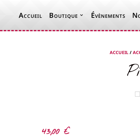
Accueil
Boutique
Évènements
No
ACCUEIL
/
AC
P
43,00
€