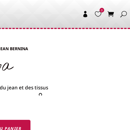


 JEAN BERNINA
na
U PANIER