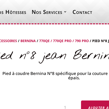
s Hôtesses
Nos Services
Contact
CESSOIRES
/
BERNINA
/
770QE / 770QE PRO / 790 PRO
/ PIED N°8
ied n°8 jean Berni
QUANTITÉ
DE
AJOUTER A