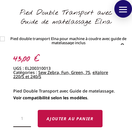
Pied Double Transport avec
Guide de matelassage Elna
43,00
€
UGS :
EL200310013
Catégories :
Sew Zebra, Fun, Green, 75
,
eXplore
220/S et 240/S
Pied Double Transport avec Guide de matelassage.
Voir compatibilité selon les modèles
.
QUANTITÉ
DE
AJOUTER AU PANIER
PIED
DOUBLE
TRANSPORT