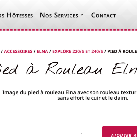
s Hôtesses
Nos Services
Contact
/
ACCESSOIRES
/
ELNA
/
EXPLORE 220/S ET 240/S
/ PIED À ROUL
ied à Rouleau El
QUANTITÉ
DE
AJOUTER A