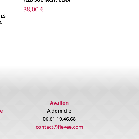
38,00
€
TES
A
Avallon
re
A domicile
06.61.19.46.68
contact@fievee.com