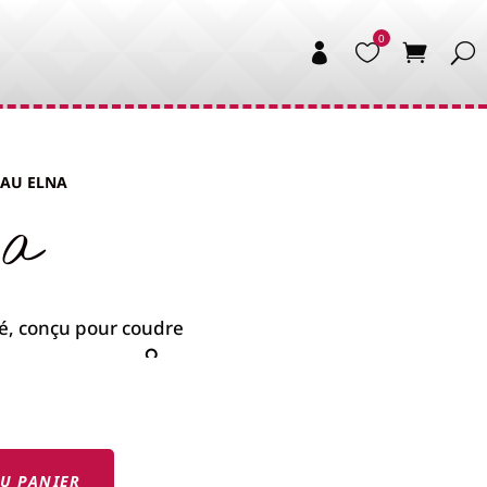


EAU ELNA
na
U PANIER