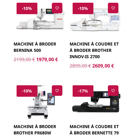
-10%
-10%
MACHINE À BRODER
MACHINE À COUDRE ET
BERNINA 500
À BRODER BROTHER
INNOV-IS 2700
Le
Le
2199,00
€
1979,00
€
Le
Le
2899,00
€
2609,00
€
prix
prix
prix
prix
initial
actuel
initial
actuel
était :
est :
était :
est :
2199,00 €.
1979,00 €.
-10%
-17%
2899,00 €.
2609,00 €
MACHINE À BRODER
MACHINE À COUDRE ET
BROTHER PR680W
À BRODER BERNETTE 79