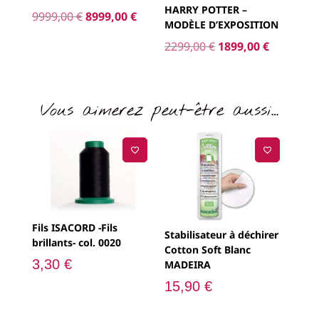
HARRY POTTER –
Le
Le
9999,00
€
8999,00
€
MODÈLE D’EXPOSITION
prix
prix
Le
Le
2299,00
€
1899,00
€
initial
actuel
prix
prix
était :
est :
initial
actuel
9999,00 €.
8999,00 €.
était :
est :
Vous aimerez peut-être aussi…
2299,00 €.
1899,00 €
Fils ISACORD -Fils
Stabilisateur à déchirer
brillants- col. 0020
Cotton Soft Blanc
3,30
€
MADEIRA
15,90
€