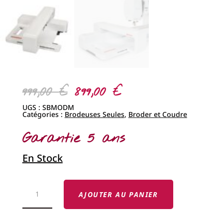
Le
Le
999,00
€
899,00
€
prix
prix
initial
actuel
UGS :
SBMODM
était :
est :
Catégories :
Brodeuses Seules
,
Broder et Coudre
999,00 €.
899,00 €.
Garantie 5 ans
En Stock
QUANTITÉ
DE
AJOUTER AU PANIER
MODULE
DE
BRODERIE
M