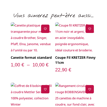
prix :
1,00 €
à
10,00 €
Coffret METTLER Seralon
8 bobines Winter,
Rangement circulaire 25
Polyester
canettes BOBBINSAVER
22,00
€
10,90
€
Boutique Auxerre
54 Rue du Moulin du Président