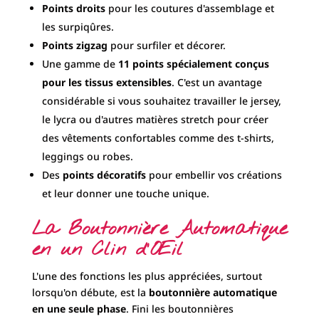
La Boutonnière Automatique
en un Clin d'Œil
L'une des fonctions les plus appréciées, surtout
lorsqu'on débute, est la
boutonnière automatique
en une seule phase
. Fini les boutonnières
fastidieuses en plusieurs étapes ! L'eXplore 240S
réalise des boutonnières parfaites et régulières en
un tour de main, garantissant une finition
impeccable à vos chemisiers, jupes et autres
vêtements. Le pied pour boutonnière automatique
est d'ailleurs inclus en tant qu'accessoire standard,
vous permettant de l'utiliser dès la première prise
en main.
Robustesse et Durabilité
Assurées
La ELNA eXplore 240S est construite pour durer. Sa