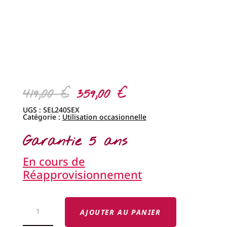
En cours de
Réapprovisionnement
QUANTITÉ
DE
AJOUTER AU PANIER
MACHINE
À
COUDRE
ELNA
EXPLORE
240S
DESCRIPTION
CARACTÉRISTIQUES
AVIS (0)
Découvrez la Machine
à Coudre ELNA
eXplore 240S : Votre