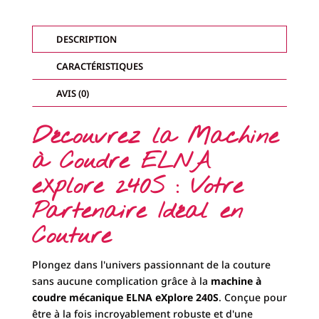
Partenaire Idéal en
Couture
Plongez dans l'univers passionnant de la couture
sans aucune complication grâce à la
machine à
coudre mécanique ELNA eXplore 240S
. Conçue pour
être à la fois incroyablement robuste et d'une
simplicité déconcertante à utiliser, elle représente le
choix parfait pour toutes celles et ceux qui font
leurs premiers pas dans le monde de la couture ou
qui pratiquent cette passion de manière
occasionnelle. Avec son design intuitif et sa fiabilité
éprouvée, l'eXplore 240S est la machine qu'il vous
faut pour transformer vos idées en réalité.
Simplicité et Prise en Main
Intuitive
La ELNA eXplore 240S se distingue par sa nature
mécanique, ce qui la rend extrêmement facile à