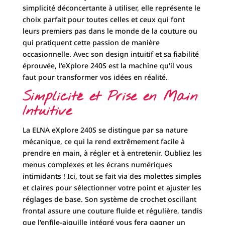
prendre en main, à régler et à entretenir. Oubliez les
menus complexes et les écrans numériques
intimidants ! Ici, tout se fait via des molettes simples
et claires pour sélectionner votre point et ajuster les
réglages de base. Son système de crochet oscillant
frontal assure une couture fluide et régulière, tandis
que l'enfile-aiguille intégré vous fera gagner un
temps précieux à chaque utilisation. Le levier de
marche arrière et les griffes de transport
rétractables ajoutent à sa facilité d'emploi, même
pour les projets les plus délicats.
Une Polyvalence de Points
pour Tous Vos Projets
Malgré sa simplicité, l'eXplore 240S ne lésine pas sur
les fonctionnalités essentielles. Elle met à votre
disposition une sélection intelligente de
23
fonctions de couture
. Cette variété vous permet
d'aborder une multitude de projets, des plus