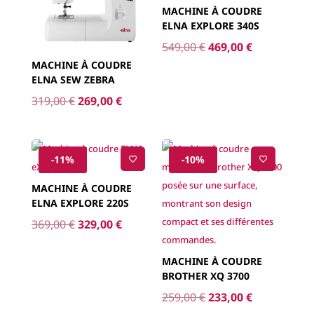
Le
Le
369,00
€
329,00
€
prix
prix
initial
actuel
MACHINE À COUDRE
BROTHER XQ 3700
était :
est :
369,00 €.
329,00 €.
Le
Le
259,00
€
233,00
€
prix
prix
initial
actuel
était :
est :
Vous aimerez peut-être aussi…
259,00 €.
233,00 €.
Canette format standard
Coupe Fil KRETZER Finny
11cm
Plage
1,00
€
–
10,00
€
22,90
€
de