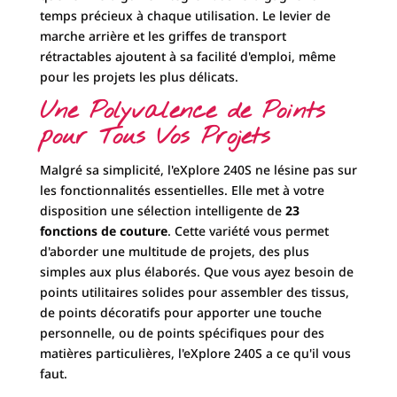
simples aux plus élaborés. Que vous ayez besoin de
points utilitaires solides pour assembler des tissus,
de points décoratifs pour apporter une touche
personnelle, ou de points spécifiques pour des
matières particulières, l'eXplore 240S a ce qu'il vous
faut.
Points droits
pour les coutures d'assemblage et
les surpiqûres.
Points zigzag
pour surfiler et décorer.
Une gamme de
11 points spécialement conçus
pour les tissus extensibles
. C'est un avantage
considérable si vous souhaitez travailler le jersey,
le lycra ou d'autres matières stretch pour créer
des vêtements confortables comme des t-shirts,
leggings ou robes.
Des
points décoratifs
pour embellir vos créations
et leur donner une touche unique.