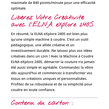
dès aujourd'hui et commencez à transformer vos
tissus en créations uniques et personnalisées.
Profitez de sa robustesse et de sa simplicité pour
coudre en toute confiance.
Contenu du carton :
Manuel d'utilisation.
Housse de protection.
Cordon pédale.
Boite d'accessoires contenant : pied standard, pied
pour ourlet invisible, pied pour pose de fermeture à
glissière, pied pour boutonnière, 4 canettes, 3
aiguilles, 1 découd-vit.
Téléchargement :
Documentation
Manuel