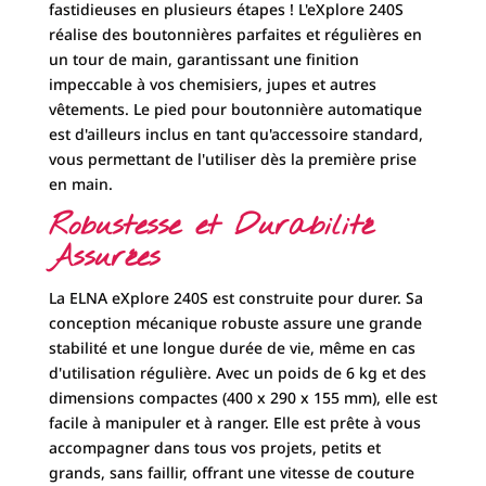
conception mécanique robuste assure une grande
stabilité et une longue durée de vie, même en cas
d'utilisation régulière. Avec un poids de 6 kg et des
dimensions compactes (400 x 290 x 155 mm), elle est
facile à manipuler et à ranger. Elle est prête à vous
accompagner dans tous vos projets, petits et
grands, sans faillir, offrant une vitesse de couture
maximale de 840 points/minute pour une efficacité
optimale.
Libérez Votre Créativité
avec l'ELNA eXplore 240S
En résumé, la ELNA eXplore 240S est bien plus
qu'une simple machine à coudre. C'est un outil
pédagogique, une alliée créative et un
investissement durable. Ne laissez plus vos idées
créatives dans un coin ! Avec la Machine à Coudre
ELNA eXplore 240S, démarrer la couture n'a jamais
été aussi simple et agréable. Commandez la vôtre