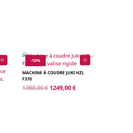
-10%
MACHINE À COUDRE JUKI HZL
F370
Le
Le
1388,00
€
1249,00
€
prix
prix
initial
actuel
était :
est :
el
1388,00 €.
1249,00 €.