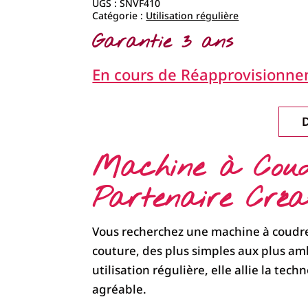
initial
actuel
UGS :
SNVF410
était :
est :
Catégorie :
Utilisation régulière
999,00 €.
899,00 €.
Garantie 3 ans
En cours de Réapprovisionn
Machine à Coudr
Partenaire Créat
Vous recherchez une machine à coudre 
couture, des plus simples aux plus am
utilisation régulière, elle allie la te
agréable.