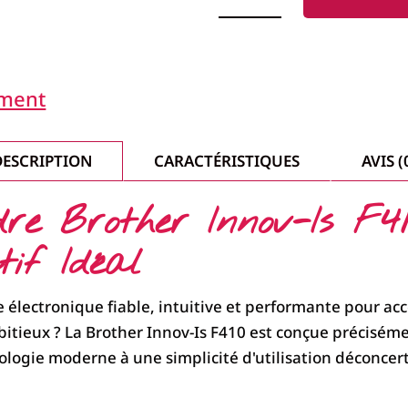
MACHINE
À
COUDRE
BROTHER
INNOV-
IS
ement
F410
DESCRIPTION
CARACTÉRISTIQUES
AVIS (
e Brother Innov-Is F41
if Idéal
électronique fiable, intuitive et performante pour ac
bitieux ? La Brother Innov-Is F410 est conçue préciséme
chnologie moderne à une simplicité d'utilisation déconce