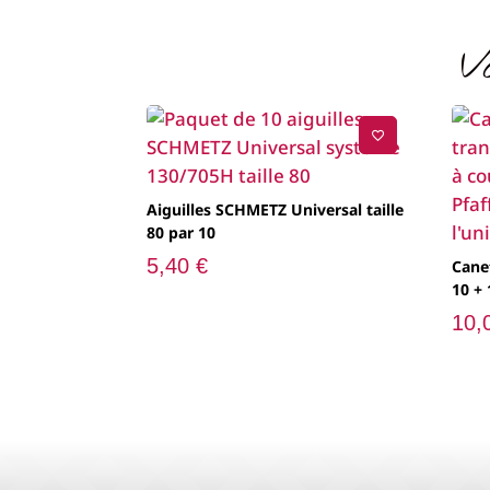
initial
actuel
était :
est :
V
1899,00 €.
1709,00 €.
Aiguilles SCHMETZ Universal taille
80 par 10
5,40
€
Cane
10 + 
10,