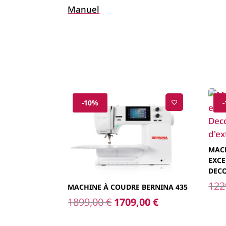
Manuel
-10%
MAC
EXCE
DECO
122
MACHINE À COUDRE BERNINA 435
Le
Le
1899,00
€
1709,00
€
prix
prix