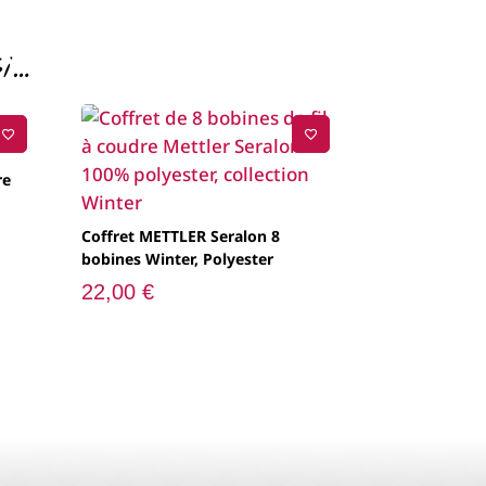
0 €.
i…
re
Coffret METTLER Seralon 8
bobines Winter, Polyester
22,00
€