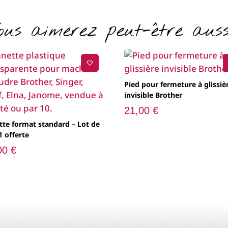
859,00 €.
769,0
1229,00 €.
1099,00 €.
ous aimerez peut-être auss
Pied pour fermeture à glissiè
invisible Brother
21,00
€
tte format standard – Lot de
1 offerte
00
€