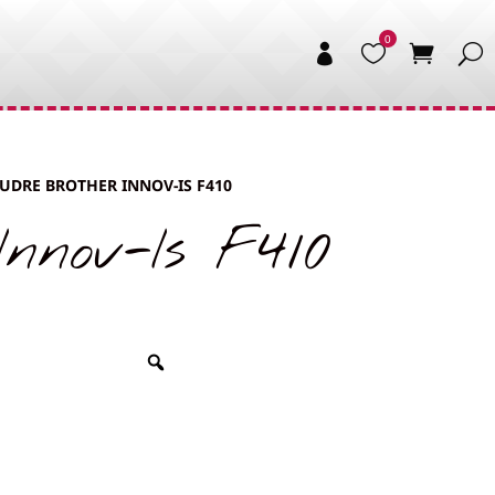


UDRE BROTHER INNOV-IS F410
nov-Is F410