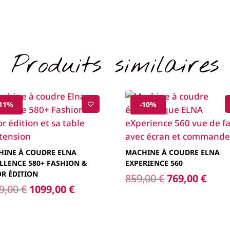
Produits similaires
-11%
-10%
HINE À COUDRE ELNA
MACHINE À COUDRE ELNA
LLENCE 580+ FASHION &
EXPERIENCE 560
R ÉDITION
Le
Le
859,00
€
769,00
€
Le
Le
9,00
€
1099,00
€
prix
prix
prix
prix
initial
actu
initial
actuel
était :
est :
était :
est :