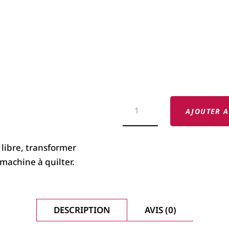
QUANTITÉ
DE
AJOUTER A
KIT
BRODERIE
MAIN
LEVÉE
libre, transformer
MOUVEMENT
machine à quilter.
LIBRE
BROTHER
VR
DESCRIPTION
AVIS (0)