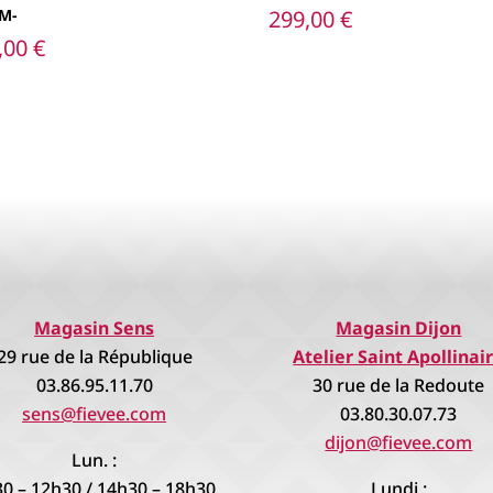
CM-
299,00
€
,00
€
Magasin Sens
Magasin Dijon
29 rue de la République
Atelier Saint Apollinai
03.86.95.11.70
30 rue de la Redoute
sens@fievee.com
03.80.30.07.73
dijon@fievee.com
Lun. :
0 – 12h30 / 14h30 – 18h30
Lundi :