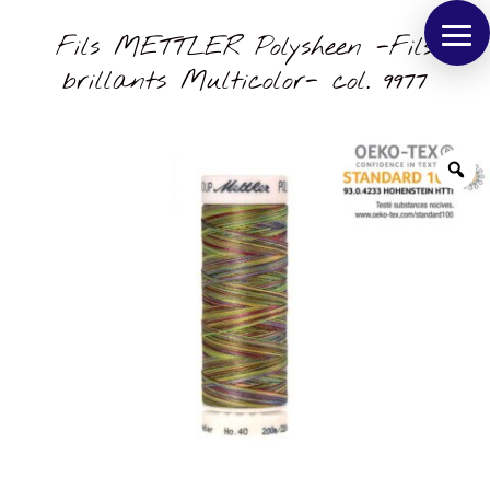
Fils METTLER Polysheen -Fils
brillants Multicolor- col. 9977