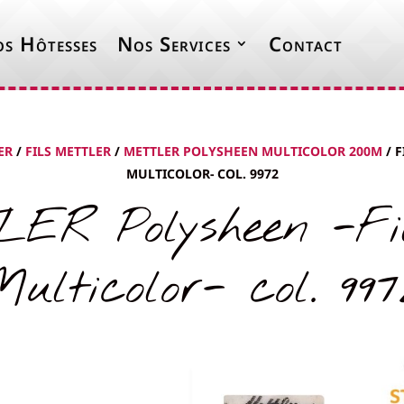
s Hôtesses
Nos Services
Contact
ER
/
FILS METTLER
/
METTLER POLYSHEEN MULTICOLOR 200M
/ F
MULTICOLOR- COL. 9972
ER Polysheen -Fil
Multicolor- col. 997