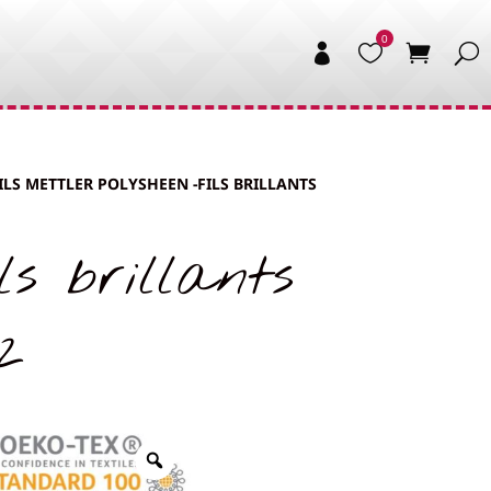


ILS METTLER POLYSHEEN -FILS BRILLANTS
s brillants
2