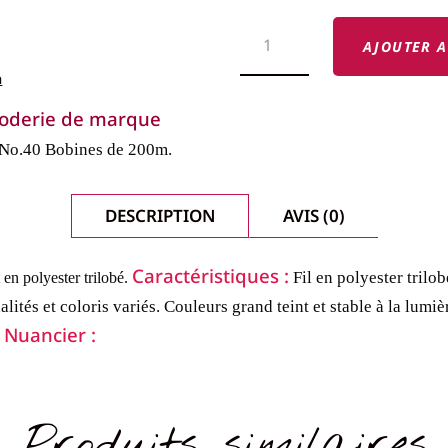
QUANTITÉ
DE
AJOUTER A
FILS
METTLER
m
POLYSHEEN
-
 broderie de marque
FILS
BRILLANTS
 No.40
Bobines de 200m.
MULTICOLOR-
COL.
9972
DESCRIPTION
AVIS (0)
Caractéristiques :
Fil en polyester trilo
 en polyester trilobé.
lités et coloris variés.
Couleurs grand teint et stable à la lumiè
Nuancier :
.
Produits similaires