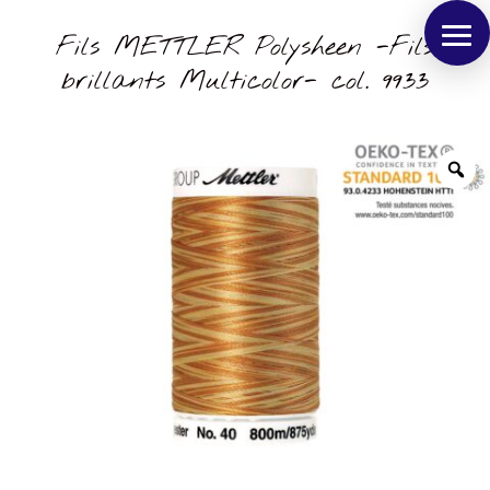
Fils METTLER Polysheen -Fils
brillants Multicolor- col. 9933