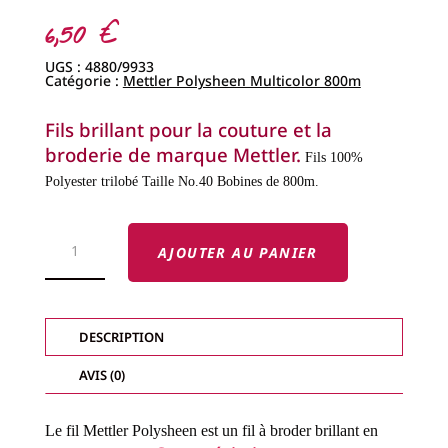
6,50
€
UGS :
4880/9933
Catégorie :
Mettler Polysheen Multicolor 800m
Fils brillant pour la couture et la
broderie de marque Mettler.
Fils 100%
Polyester trilobé
Taille No.40
Bobines de 800m.
QUANTITÉ
DE
AJOUTER AU PANIER
FILS
METTLER
POLYSHEEN
-
FILS
BRILLANTS
DESCRIPTION
MULTICOLOR-
COL.
9933
AVIS (0)
Le fil Mettler Polysheen est un fil à broder brillant en