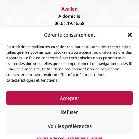
Avallon
A domicile
06.61.19.46.68
contact@fievee.com
Gérer le consentement
Sur rendez vous
Pour offrir les meilleures expériences, nous utilisons des technologies
telles que les cookies pour stocker et/ou accéder aux informations des
appareils. Le fait de consentir à ces technologies nous permettra de
traiter des données telles que le comportement de navigation ou les ID
uniques sur ce site. Le fait de ne pas consentir ou de retirer son
consentement peut avoir un effet négatif sur certaines
caractéristiques et fonctions.
Accueil
Contact
Boutique
Événements
Accepter
Mentions Légales
Conditions générales de
ventes
Refuser
Voir les préférences
© 2024
Fiévée
Tous droits réservés. Créer par
Espace
Politique de cookies
Mentions Légales