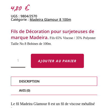
4,80
€
UGS :
9804/2570
Catégorie :
Madeira Glamour 8 100m
Fils de Décoration pour surjeteuses de
marque Madeira.
Fils 65% Viscose / 35% Polyester
Taille No.8
Bobines de 100m.
QUANTITÉ
DE
AJOUTER AU PANIER
FILS
MADEIRA
GLAMOUR
8
-
FILS
DESCRIPTION
DÉCORATIFS
MÉTALLIQUES-
AVIS (0)
Le fil Madeira Glamour 8 est un fil de viscose métallisé