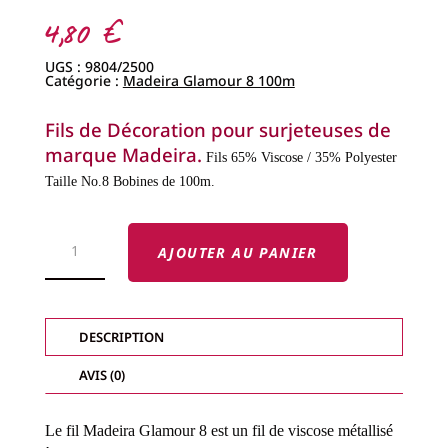
4,80
€
UGS :
9804/2500
Catégorie :
Madeira Glamour 8 100m
Fils de Décoration pour surjeteuses de
marque Madeira.
Fils 65% Viscose / 35% Polyester
Taille No.8
Bobines de 100m.
QUANTITÉ
DE
AJOUTER AU PANIER
FILS
MADEIRA
GLAMOUR
8
-
FILS
DESCRIPTION
DÉCORATIFS
MÉTALLIQUES-
AVIS (0)
Le fil Madeira Glamour 8 est un fil de viscose métallisé