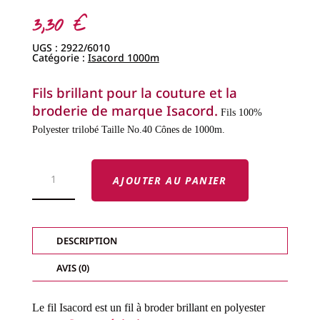
3,30
€
UGS :
2922/6010
Catégorie :
Isacord 1000m
Fils brillant pour la couture et la
broderie de marque Isacord.
Fils 100%
Polyester trilobé
Taille No.40
Cônes de 1000m.
QUANTITÉ
DE
AJOUTER AU PANIER
FILS
ISACORD
-
FILS
BRILLANTS-
COL.
DESCRIPTION
6010
AVIS (0)
Le fil Isacord est un fil à broder brillant en polyester