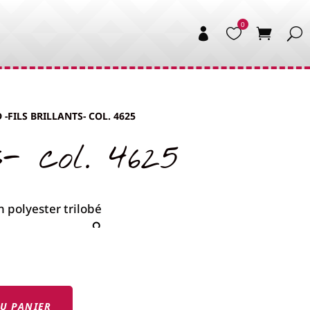


 -FILS BRILLANTS- COL. 4625
- col. 4625
U PANIER