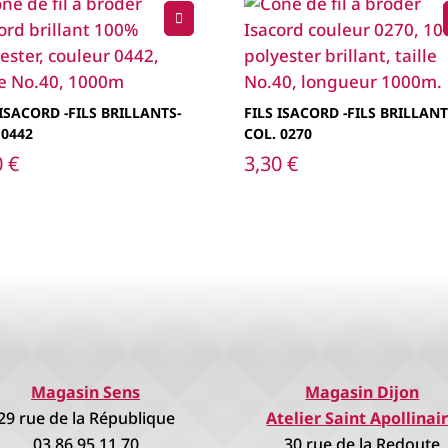
 ISACORD -FILS BRILLANTS-
FILS ISACORD -FILS BRILLANT
 0442
COL. 0270
0
€
3,30
€
Magasin Sens
Magasin Dijon
29 rue de la République
Atelier Saint Apollinai
03.86.95.11.70
30 rue de la Redoute