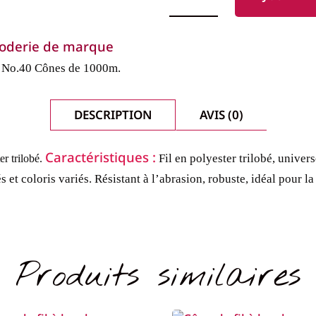
FILS
ISACORD
-
FILS
 broderie de marque
BRILLANTS-
COL.
e No.40
Cônes de 1000m.
4625
DESCRIPTION
AVIS (0)
Caractéristiques :
Fil en polyester trilobé, unive
er trilobé.
s et coloris variés.
Résistant à l’abrasion, robuste, idéal pour la
Produits similaires