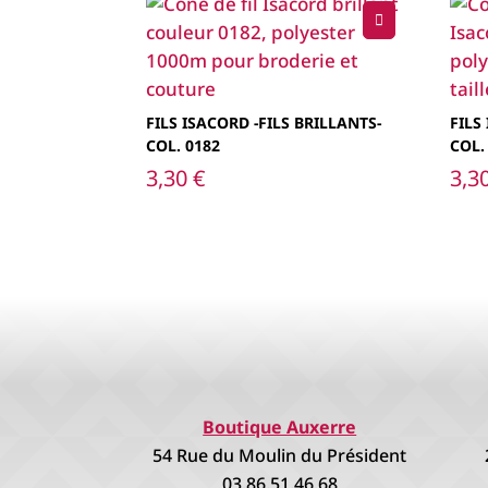
FILS ISACORD -FILS BRILLANTS-
FILS
COL. 0182
COL.
3,30
€
3,3
Boutique Auxerre
54 Rue du Moulin du Président
03.86.51.46.68