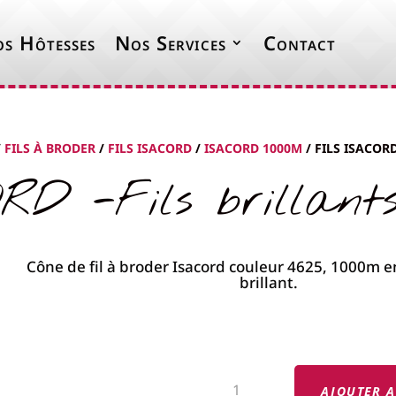
s Hôtesses
Nos Services
Contact
/
FILS À BRODER
/
FILS ISACORD
/
ISACORD 1000M
/ FILS ISACORD
RD -Fils brillants
QUANTITÉ
DE
AJOUTER A