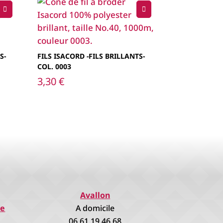
S-
FILS ISACORD -FILS BRILLANTS-
COL. 0003
3,30
€
Avallon
re
A domicile
06.61.19.46.68