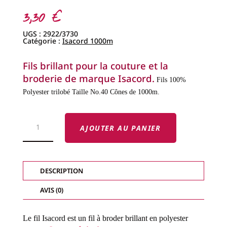
3,30
€
UGS :
2922/3730
Catégorie :
Isacord 1000m
Fils brillant pour la couture et la
broderie de marque Isacord.
Fils 100%
Polyester trilobé
Taille No.40
Cônes de 1000m.
QUANTITÉ
DE
AJOUTER AU PANIER
FILS
ISACORD
-
FILS
BRILLANTS-
COL.
DESCRIPTION
3730
AVIS (0)
Le fil Isacord est un fil à broder brillant en polyester