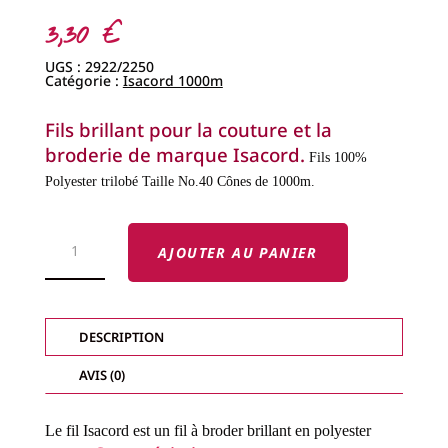
3,30
€
UGS :
2922/2250
Catégorie :
Isacord 1000m
Fils brillant pour la couture et la
broderie de marque Isacord.
Fils 100%
Polyester trilobé
Taille No.40
Cônes de 1000m.
QUANTITÉ
DE
AJOUTER AU PANIER
FILS
ISACORD
-
FILS
BRILLANTS-
COL.
DESCRIPTION
2250
AVIS (0)
Le fil Isacord est un fil à broder brillant en polyester