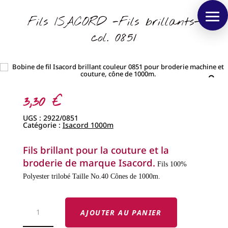
Fils ISACORD -Fils brillants-
col. 0851
3,30
€
UGS :
2922/0851
Catégorie :
Isacord 1000m
Fils brillant pour la couture et la
broderie de marque Isacord.
Fils 100%
Polyester trilobé
Taille No.40
Cônes de 1000m.
QUANTITÉ
DE
AJOUTER AU PANIER
FILS
ISACORD