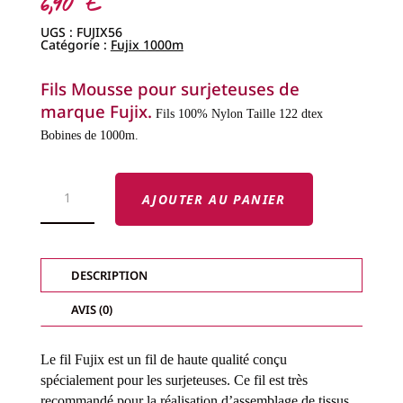
6,90
€
UGS :
FUJIX56
Catégorie :
Fujix 1000m
Fils Mousse pour surjeteuses de
marque Fujix.
Fils 100% Nylon
Taille 122 dtex
Bobines de 1000m.
QUANTITÉ
DE
AJOUTER AU PANIER
FILS
FUJIX
-
FILS
MOUSSE-
DESCRIPTION
AVIS (0)
Le fil Fujix est un fil de haute qualité conçu
spécialement pour les surjeteuses.
Ce fil est très
recommandé pour la réalisation d’assemblage de tissus