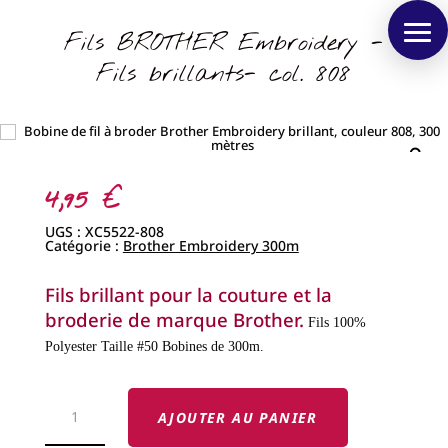
Fils BROTHER Embroidery -
Fils brillants- col. 808
4,95
€
UGS :
XC5522-808
Catégorie :
Brother Embroidery 300m
Fils brillant pour la couture et la
broderie de marque Brother.
Fils 100%
Polyester
Taille #50
Bobines de 300m.
QUANTITÉ
DE
AJOUTER AU PANIER
FILS
BROTHER