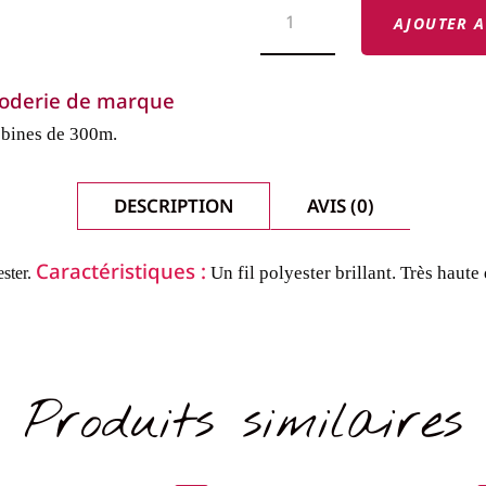
DE
AJOUTER A
FILS
BROTHER
EMBROIDERY
-
 broderie de marque
FILS
BRILLANTS-
bines de 300m.
COL.
519
DESCRIPTION
AVIS (0)
Caractéristiques :
Un fil polyester brillant.
Très haute 
ster.
Produits similaires