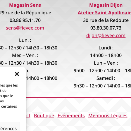
Magasin Sens
Magasin Dijon
29 rue de la République
Atelier Saint Apollinai
03.86.95.11.70
30 rue de la Redoute
sens@fievee.com
03.80.30.07.73
dijon@fievee.com
Lun. :
0 – 12h30 / 14h30 – 18h30
Lundi :
Mer. – Ven. :
14h00 – 18h00
0 – 12h30 / 14h30 – 18h30
Lun – Ven :
Sam. :
9h00 – 12h00 / 14h00 – 1
0 – 12h30 / 14h00 – 18h00
Samedi :
9h30 – 12h00 / 14h00 – 1
les que les
t de
s que le
pas
 certaines
cueil
Contact
Boutique
Événements
Mentions Légales
éférences