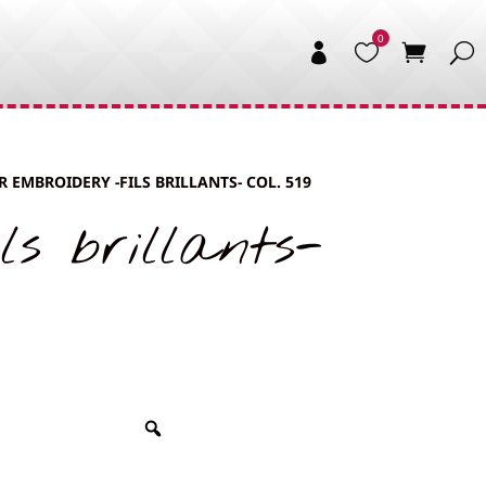


R EMBROIDERY -FILS BRILLANTS- COL. 519
s brillants-