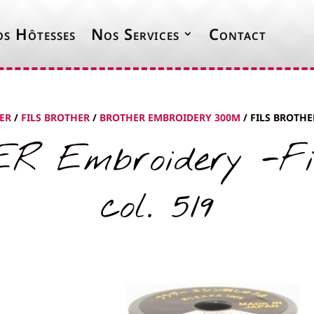
s Hôtesses
Nos Services
Contact
DER
/
FILS BROTHER
/
BROTHER EMBROIDERY 300M
/ FILS BROTHE
R Embroidery -Fil
col. 519