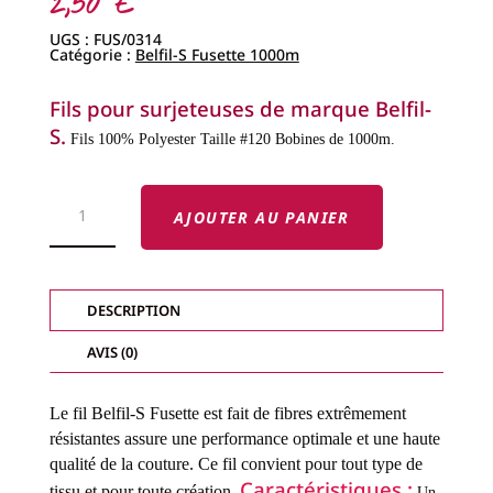
2,50
€
UGS :
FUS/0314
Catégorie :
Belfil-S Fusette 1000m
Fils pour surjeteuses de marque Belfil-
S.
Fils 100% Polyester
Taille #120
Bobines de 1000m.
QUANTITÉ
DE
AJOUTER AU PANIER
FILS
BELFIL-
S
FUSETTE
DESCRIPTION
AVIS (0)
Le fil Belfil-S Fusette est fait de fibres extrêmement
résistantes assure une performance optimale et une haute
qualité de la couture.
Ce fil convient pour tout type de
Caractéristiques :
tissu et pour toute création.
Un