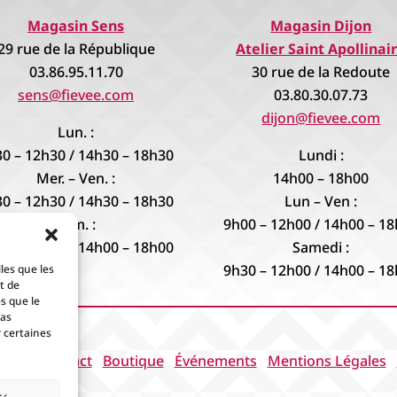
Magasin Sens
Magasin Dijon
29 rue de la République
Atelier Saint Apollinai
03.86.95.11.70
30 rue de la Redoute
sens@fievee.com
03.80.30.07.73
dijon@fievee.com
Lun. :
0 – 12h30 / 14h30 – 18h30
Lundi :
Mer. – Ven. :
14h00 – 18h00
0 – 12h30 / 14h30 – 18h30
Lun – Ven :
Sam. :
9h00 – 12h00 / 14h00 – 1
0 – 12h30 / 14h00 – 18h00
Samedi :
9h30 – 12h00 / 14h00 – 1
les que les
t de
s que le
pas
 certaines
cueil
Contact
Boutique
Événements
Mentions Légales