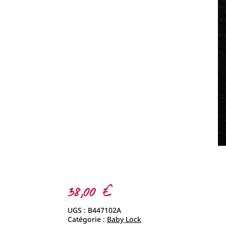
38,00
€
UGS :
B447102A
Catégorie :
Baby Lock