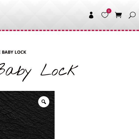


 BABY LOCK
 Baby Lock