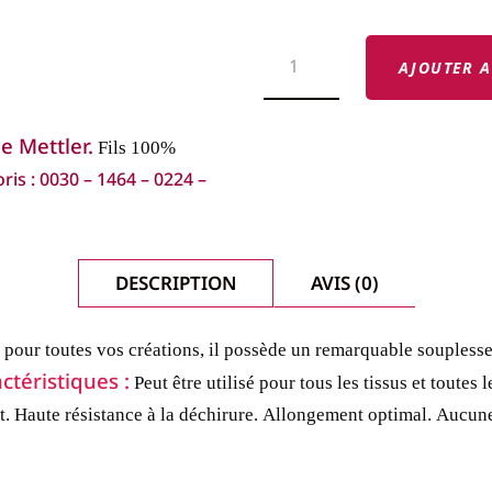
QUANTITÉ
DE
AJOUTER A
COFFRET
METTLER
SERALON
8
e Mettler.
Fils 100%
BOBINES
oris : 0030 – 1464 – 0224 –
SUMMER,
POLYESTER
DESCRIPTION
AVIS (0)
le pour toutes vos créations, il possède un remarquable souplesse
ctéristiques :
Peut être utilisé pour tous les tissus et toutes 
t.
Haute résistance à la déchirure.
Allongement optimal.
Aucune 