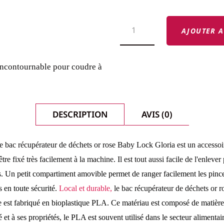
QUANTITÉ
DE
AJOUTER A
BAC
RÉCUPÉRATEUR
DE
DÉCHETS
 incontournable pour coudre à
OR
ROSE
BABY
LOCK
GLORIA
DESCRIPTION
AVIS (0)
le bac récupérateur de déchets or rose Baby Lock Gloria est un accessoi
re fixé très facilement à la machine. Il est tout aussi facile de l'enlever
s. Un petit compartiment amovible permet de ranger facilement les pince
 en toute sécurité.
Local et durable,
le bac récupérateur de déchets or 
le est fabriqué en bioplastique PLA. Ce matériau est composé de matièr
t à ses propriétés, le PLA est souvent utilisé dans le secteur alimentai