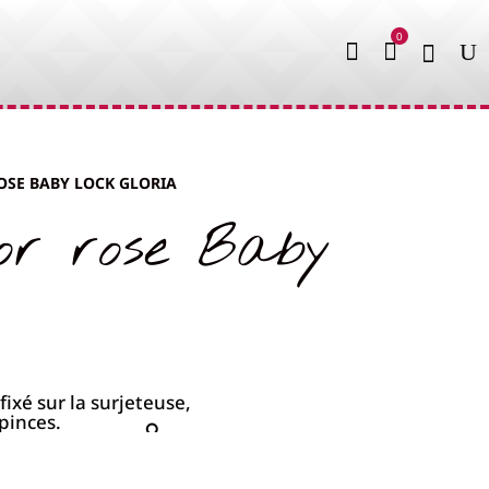


OSE BABY LOCK GLORIA
or rose Baby