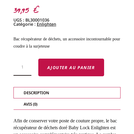
39,95
€
UGS :
BL30001036
Catégorie :
Enlighten
Bac récupérateur de déchets, un accessoire incontournable pour
coudre à la surjeteuse
QUANTITÉ
DE
AJOUTER AU PANIER
BAC
RÉCUPÉRATEUR
DE
DÉCHETS
DORÉ
BABY
DESCRIPTION
LOCK
ENLIGHTEN
AVIS (0)
Afin de conserver votre poste de couture propre, le bac
récupérateur de déchets doré Baby Lock Enlighten est