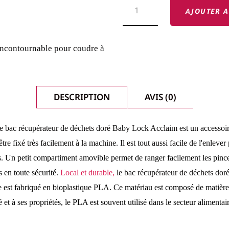
DE
AJOUTER A
BAC
RÉCUPÉRATEUR
DE
DÉCHETS
 incontournable pour coudre à
DORÉ
BABY
LOCK
ACCLAIM
DESCRIPTION
AVIS (0)
le bac récupérateur de déchets doré Baby Lock Acclaim est un accessoir
re fixé très facilement à la machine. Il est tout aussi facile de l'enlever
s. Un petit compartiment amovible permet de ranger facilement les pince
 en toute sécurité.
Local et durable,
le bac récupérateur de déchets do
le est fabriqué en bioplastique PLA. Ce matériau est composé de matièr
t à ses propriétés, le PLA est souvent utilisé dans le secteur alimentai