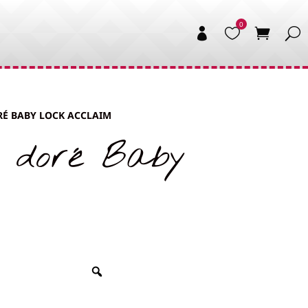


RÉ BABY LOCK ACCLAIM
s doré Baby