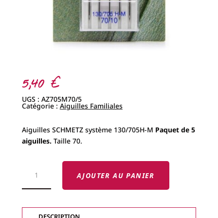
5,40
€
UGS :
AZ705M70/5
Catégorie :
Aiguilles Familiales
Aiguilles SCHMETZ système 130/705H-M
Paquet de 5
aiguilles.
Taille 70.
QUANTITÉ
DE
AJOUTER AU PANIER
AIGUILLES
SCHMETZ
MICROTEX
TAILLE
70
DESCRIPTION