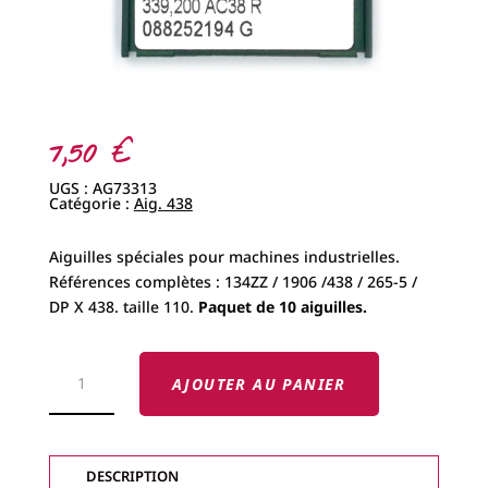
7,50
€
UGS :
AG73313
Catégorie :
Aig. 438
Aiguilles spéciales pour machines industrielles.
Références complètes : 134ZZ / 1906 /438 / 265-5 /
DP X 438. taille 110.
Paquet de 10 aiguilles.
QUANTITÉ
DE
AJOUTER AU PANIER
AIGUILLES
INDUS.
438
TAILLE
110
DESCRIPTION