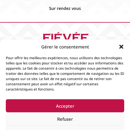
Sur rendez vous
Gérer le consentement
Pour offrir les meilleures expériences, nous utilisons des technologies
telles que les cookies pour stocker et/ou accéder aux informations des
appareils. Le fait de consentir à ces technologies nous permettra de
traiter des données telles que le comportement de navigation ou les ID
uniques sur ce site. Le fait de ne pas consentir ou de retirer son
Accueil
Contact
Boutique
Événements
consentement peut avoir un effet négatif sur certaines
Mentions Légales
Conditions générales de
caractéristiques et fonctions.
ventes
Accepter
© 2024
Fiévée
Tous droits réservés. Créer par
Espace
Refuser
Plus Informatique
.