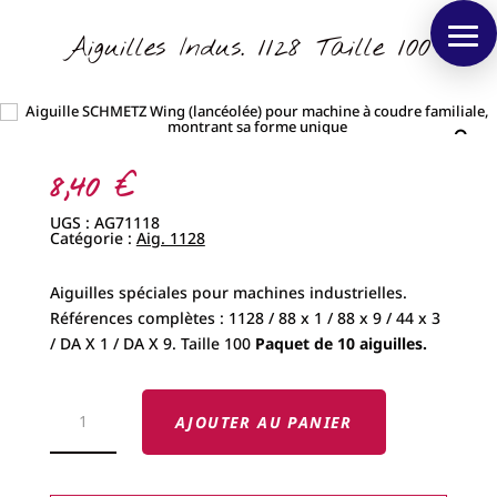
Aiguilles Indus. 1128 Taille 100
8,40
€
UGS :
AG71118
Catégorie :
Aig. 1128
Aiguilles spéciales pour machines industrielles.
Références complètes : 1128 / 88 x 1 / 88 x 9 / 44 x 3
/ DA X 1 / DA X 9. Taille 100
Paquet de 10 aiguilles.
QUANTITÉ
DE
AJOUTER AU PANIER
AIGUILLES
INDUS.
1128
TAILLE
100