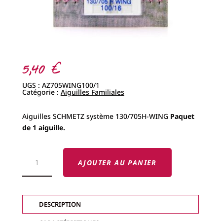
5,40
€
UGS :
AZ705WING100/1
Catégorie :
Aiguilles Familiales
Aiguilles SCHMETZ système 130/705H-WING
Paquet
de 1 aiguille.
QUANTITÉ
DE
AJOUTER AU PANIER
AIGUILLE
SCHMETZ
WING
DESCRIPTION